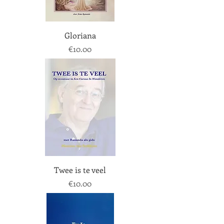
Gloriana
Price
€10.00
Twee is te veel
Price
€10.00