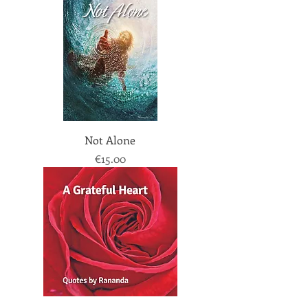
Not Alone
Price
€15.00