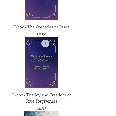
E-book The Obstacles to Peace
Price
€7.50
E-book The Joy and Freedom of
True Forgiveness
Price
€4.95