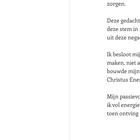
zorgen.
Deze gedachte
deze stem in 
uit deze nega
Ik besloot mi
maken, niet a
bouwde mijn 
Christus
Ener
Mijn passiev
ik vol energi
toen ontving 