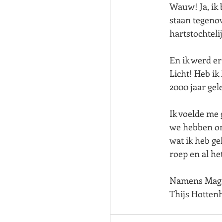
Wauw! Ja, ik 
staan tegenove
hartstochteli
En ik werd er
Licht! Heb ik
2000 jaar gel
Ik voelde me
we hebben on
wat ik heb ge
roep en al he
Namens Magn
Thijs Hotten