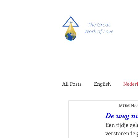
All Posts
English
Neder
MOM Ned
De weg n
Een tijdje ge
verstorende g