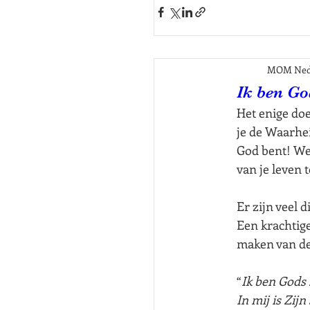
MOM Ned
Ik ben G
Het enige doe
je de Waarhei
God bent! We
van je leven 
Er zijn veel 
Een krachtige
maken van de
“
Ik ben Gods 
In mij is Zij