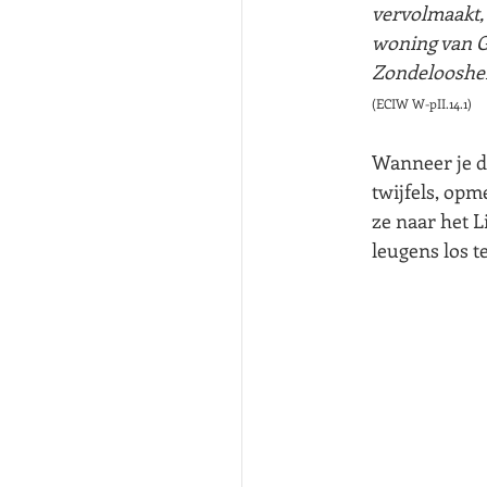
vervolmaakt, 
woning van Go
Zondeloosheid
(ECIW W-pII.14.1)
Wanneer je d
twijfels, op
ze naar het L
leugens los te