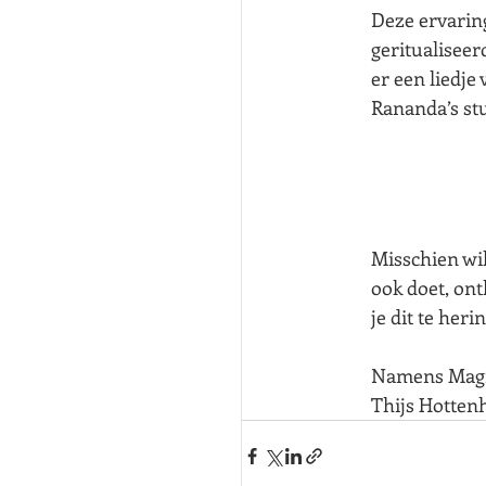
Deze ervaring
geritualiseer
er een liedje
Rananda’s stu
Misschien wil
ook doet, ont
je dit te heri
Namens Magn
Thijs Hotten