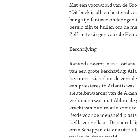
Met een voorwoord van de Grot
“Dit boek is alleen bestemd v
bang zijn fantasie onder ogen t
bereid zijn te huilen om de m
Zelf en te zingen voor de Hem
Beschrijving
Rananda neemt je in Gloriana m
van een grote beschaving: Atlan
herinnert zich door de verhal
een priesteres in Atlantis was
sleutelbewaarder van de Akash
verbonden was met Aldon, de g
kracht van hun relatie komt tot
liefde voor de mensheid plaat
liefde voor elkaar. De nadruk l
onze Schepper, die ons uittilt 
voelen in deze wereld.