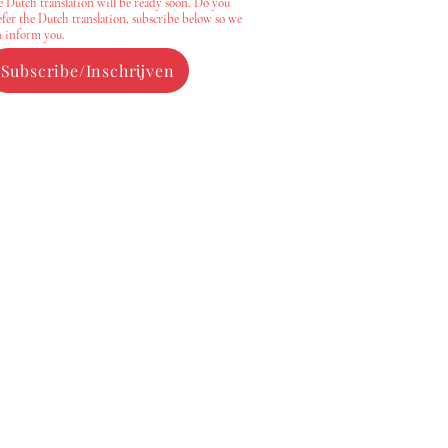
e Dutch translation will be ready soon. Do you
efer the Dutch translation, subscribe below so we
n inform you.
Subscribe/Inschrijven