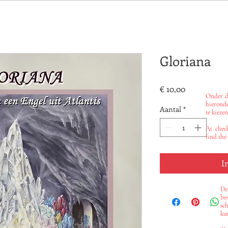
Gloriana
Prijs
€ 10,00
Onder de
hieronde
Aantal
*
te kiezen
At check
find the
I
De
bes
sc
ku