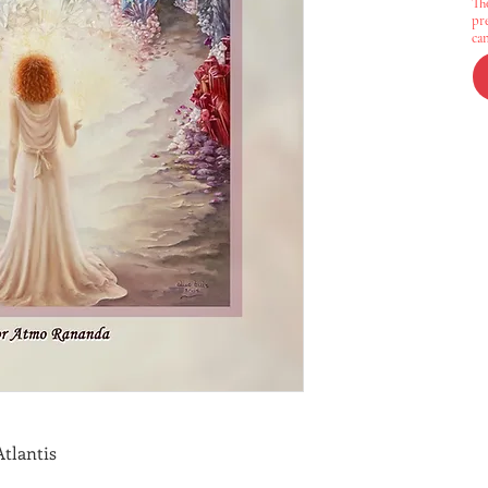
Th
pr
ca
Atlantis