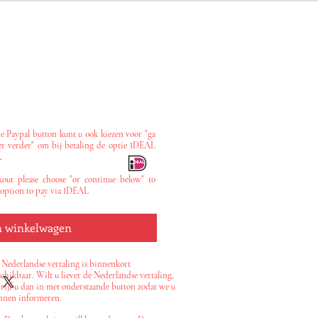
 Paypal button kunt u ook kiezen voor "ga
r verder" om bij betaling de optie IDEAL
.
out please choose "or continue below" to
 option to pay via IDEAL
n winkelwagen
 Nederlandse vertaling is binnenkort
chikbaar. Wilt u liever de Nederlandse vertaling,
hrijf u dan in met onderstaande button zodat we u
nnen informeren.