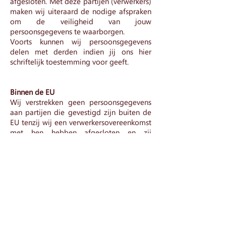
afgesloten. Met deze partijen (verwerkers)
maken wij uiteraard de nodige afspraken
om de veiligheid van jouw
persoonsgegevens te waarborgen.
Voorts kunnen wij persoonsgegevens
delen met derden indien jij ons hier
schriftelijk toestemming voor geeft.
Binnen de EU
Wij verstrekken geen persoonsgegevens
aan partijen die gevestigd zijn buiten de
EU tenzij wij een verwerkersovereenkomst
met hen hebben afgesloten en zij
persoonsgegevens conform AVG-
regelgeving verwerken.
Minderjarigen
Wij verwerken enkel en alleen
persoonsgegevens van minderjarigen
(personen jonger dan 16 jaar) indien
daarvoor schriftelijke toestemming is